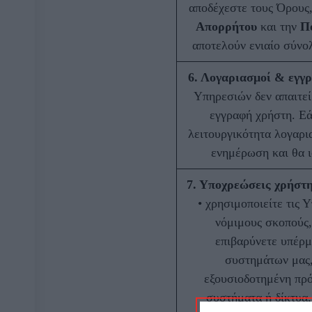
αποδέχεστε τους Όρους,
Απορρήτου
και την
Πο
αποτελούν ενιαίο σύνο
6. Λογαριασμοί & εγγ
Υπηρεσιών δεν απαιτεί
εγγραφή χρήστη. Εά
λειτουργικότητα λογαρι
ενημέρωση και θα ι
7. Υποχρεώσεις χρήστ
• χρησιμοποιείτε τις 
νόμιμους σκοπούς,
επιβαρύνετε υπέρμ
συστημάτων μας, 
εξουσιοδοτημένη πρ
συστήματα ή δίκτυα, 