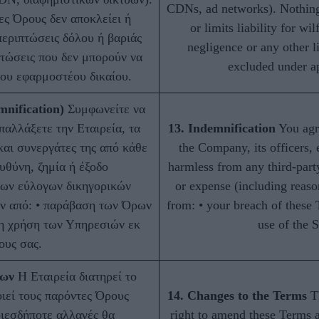
CDNs, ad networks). Nothing
ες Όρους δεν αποκλείει ή
or limits liability for wi
περιπτώσεις δόλου ή βαριάς
negligence or any other li
πτώσεις που δεν μπορούν να
excluded under ap
του εφαρμοστέου δικαίου.
nification)
Συμφωνείτε να
παλλάξετε την Εταιρεία, τα
13. Indemnification
You agr
και συνεργάτες της από κάθε
the Company, its officers,
υθύνη, ζημία ή έξοδο
harmless from any third-party
ων εύλογων δικηγορικών
or expense (including reason
ν από: • παράβαση των Όρων
from: • your breach of these 
μη χρήση των Υπηρεσιών εκ
use of the S
ους σας.
ρων
Η Εταιρεία διατηρεί το
ιεί τους παρόντες Όρους
14. Changes to the Terms
Th
ιεσδήποτε αλλαγές θα
right to amend these Terms 