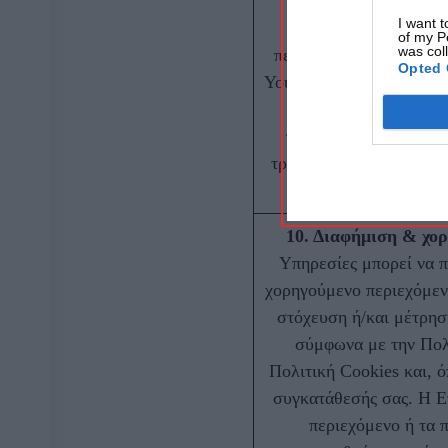
9. Περιεχόμενο τρίτ
I want t
Ιστότοπος και η 
of my P
was col
περιλαμβάνουν: • ενσω
Opted 
YouTube), • υπερσυνδέσμ
Η Εταιρεία δεν ελέγχ
περιεχόμενο, την ασφ
τρίτων αυτών ιστότοπω
γίνεται με αποκλεισ
10. Διαφήμιση & χορ
Υπηρεσίες μπορεί να π
χορηγούμενο περιεχόμεν
στόχευση ή/και μέτρησ
σύμφωνα με την Πολ
Πολιτική Cookies και, ό
συγκατάθεσής σας. Η Ετ
περιεχόμενο ή τα 