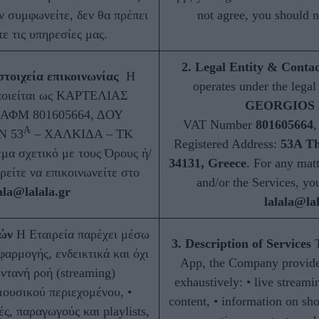
ν συμφωνείτε, δεν θα πρέπει
not agree, you should n
ε τις υπηρεσίες μας.
2. Legal Entity & Contac
τοιχεία επικοινωνίας
Η
operates under the lega
οποιείται ως ΚΑΡΤΕΛΙΑΣ
GEORGIOS M
 ΑΦΜ 801605664, ΔΟΥ
VAT Number
801605664
,
Α
Ν 53
– ΧΑΛΚΙΔΑ – ΤΚ
Registered Address:
53A Th
μα σχετικό με τους Όρους ή/
34131, Greece
. For any matt
ρείτε να επικοινωνείτε στο
and/or the Services, yo
ala@lalala.gr
lalala@la
ών
Η Εταιρεία παρέχει μέσω
3. Description of Services
T
φαρμογής, ενδεικτικά και όχι
App, the Company provides
ωντανή ροή (streaming)
exhaustively: • live streami
μουσικού περιεχομένου, •
content, • information on sho
ς, παραγωγούς και playlists,