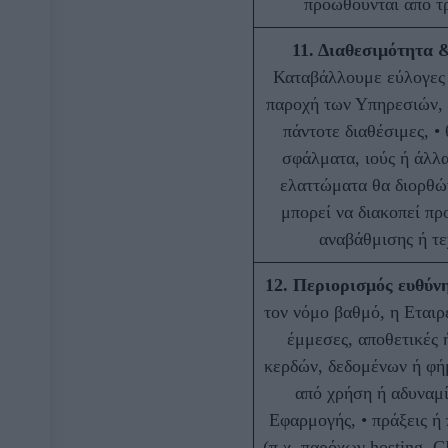
προωθούνται από τρ
11. Διαθεσιμότητα 
Καταβάλλουμε εύλογες 
παροχή των Υπηρεσιών, χ
πάντοτε διαθέσιμες, •
σφάλματα, ιούς ή άλλα 
ελαττώματα θα διορθώ
μπορεί να διακοπεί π
αναβάθμισης ή τ
12. Περιορισμός ευθύν
τον νόμο βαθμό, η Εταιρε
έμμεσες, αποθετικές ή
κερδών, δεδομένων ή φήμ
από χρήση ή αδυναμί
Εφαρμογής, • πράξεις ή
(π.χ. παρόχων hosting, 