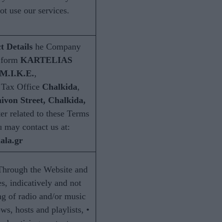
ot use our services.
t Details
he Company
l form
KARTELIAS
.I.K.E.
,
 Tax Office
Chalkida
,
ivon Street, Chalkida,
er related to these Terms
u may contact us at:
lala.gr
hrough the Website and
, indicatively and not
ng of radio and/or music
ws, hosts and playlists, •