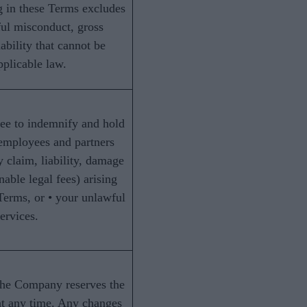
 in these Terms excludes
lful misconduct, gross
ability that cannot be
plicable law.
ee to indemnify and hold
 employees and partners
 claim, liability, damage
able legal fees) arising
Terms, or • your unlawful
ervices.
e Company reserves the
at any time. Any changes