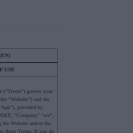
 (EN)
F USE
e (“Terms”) govern your
the “Website”) and the
 “App”), provided by
KE, “Company” “we”,
g the Website and/or the
y these Terms. If you do