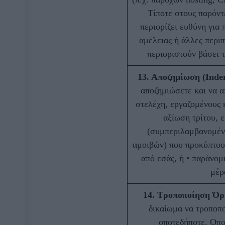
Τίποτε στους παρόντ
περιορίζει ευθύνη για 
αμέλειας ή άλλες περι
περιοριστούν βάσει 
13. Αποζημίωση (Indem
αποζημιώσετε και να α
στελέχη, εργαζομένους 
αξίωση τρίτου, ε
(συμπεριλαμβανομέν
αμοιβών) που προκύπτου
από εσάς, ή • παράνο
μέρ
14. Τροποποίηση Ό
δικαίωμα να τροποπο
οποτεδήποτε. Οπο