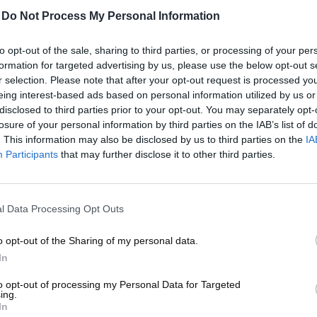
λή κακόβουλου λογισμικού,
• not infringe any intellectu
-
Do Not Process My Personal Information
ιου περιεχομένου, • μην
rights of the Company
 πνευματικής ή βιομηχανικής
to opt-out of the sale, sharing to third parties, or processing of your per
 Εταιρείας ή τρίτων.
formation for targeted advertising by us, please use the below opt-out s
r selection. Please note that after your opt-out request is processed y
σία
Όλο το περιεχόμενο του
eing interest-based ads based on personal information utilized by us or
disclosed to third parties prior to your opt-out. You may separately opt-
μογής (ενδεικτικά: κείμενα,
8. Intellectual Property
All
losure of your personal information by third parties on the IAB’s list of
τα, layout, ηχητικά streams,
and App (including but not 
. This information may also be disclosed by us to third parties on the
IA
βάσεις δεδομένων) αποτελεί
graphics, trademarks, layouts
Participants
that may further disclose it to other third parties.
ομηχανική ιδιοκτησία της
playlists, databases) is the in
ων συνεργατών της και
property of
[Company Nam
ην ελληνική και ενωσιακή
is protected under Greek an
l Data Processing Opt Outs
εται, χωρίς προηγούμενη
written consent, it is prohibi
o opt-out of the Sharing of my personal data.
αραγωγή, αντιγραφή, διανομή,
distribute, modify or pu
In
οσίευση, • η εμπορική
commercially exploit 
 οποιονδήποτε τρόπο.
to opt-out of processing my Personal Data for Targeted
ing.
In