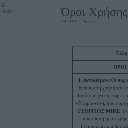
Όροι Χρήσης
LALALA
»
Όροι Χρήσης
Live Radio
Catch Up
Ελλη
Videos
ΟΡΟΙ
Επικοινωνία
1. Αντικείμενο
Οι παρό
διέπουν τη χρήση του 
Legal information
«Ιστότοπος») και της ε
«Εφαρμογή»), που παρέχ
ΓΕΩΡΓΙΟΣ MIKE
(«
πρόσβαση ή/και χρήση
Εφαρμογής, αποδέχεστ