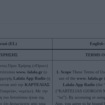
νικά (EL)
English
 ΧΡΗΣΗΣ
TERMS O
ντες Όροι Χρήσης («Όροι»)
ιστότοπου
www. lalala.gr
(ο
1. Scope
These Terms of Us
φαρμογής
Lalala App Radio
(η
use of the
www. lalala.gr
(
ονται από την
KΑΡΤΕΛΙΑΣ
Lalala App Radio
(the
Εταιρεία», «εμείς»). Με την
(“KARTELIAS GIORGOS MI
 του Ιστοτόπου ή/και της
“us”). By accessing or usin
ε ότι δεσμεύεστε από τους
App, you agree to be bound b