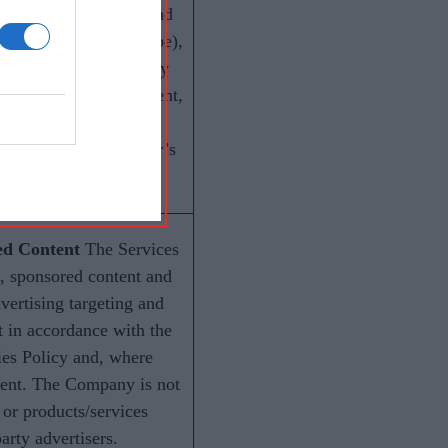
 Links
The Website and
 content (e.g. YouTube),
y websites. The Company
sponsible for the content,
of such third-party
 to them is at the user’s
sk.
ed Content
The Services
, sponsored content and
ertising targeting and
 in accordance with the
ies Policy and, where
sent. The Company is not
, or products/services
arty advertisers.