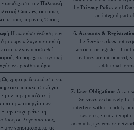
 • αποδέχεστε την
Πολιτική
the
Privacy Policy
and
Coo
λιτική Cookies
, οι οποίες
an integral part o
λο με τους παρόντες Όρους.
ραφή
Η παρούσα έκδοση των
6. Accounts & Registratio
 δημιουργία λογαριασμού ή
the Services does not requ
ν στο μέλλον προστεθεί
account or register. If in 
ασμού, θα παρέχεται σχετική
features are introduced, y
σχύουν πρόσθετοι όροι.
additional term
η
Ως χρήστης δεσμεύεστε να:
Υπηρεσίες αποκλειστικά για
7. User Obligations
As a use
 • μην παρεμποδίζετε ή
Services exclusively for 
ετρα τη λειτουργία των
interfere with or unduly bur
• μην επιχειρείτε μη
systems, • not attempt u
όσβαση σε λογαριασμούς,
accounts, systems or network
• μην χρησιμοποιείτε τις
to distribute malware, spam 