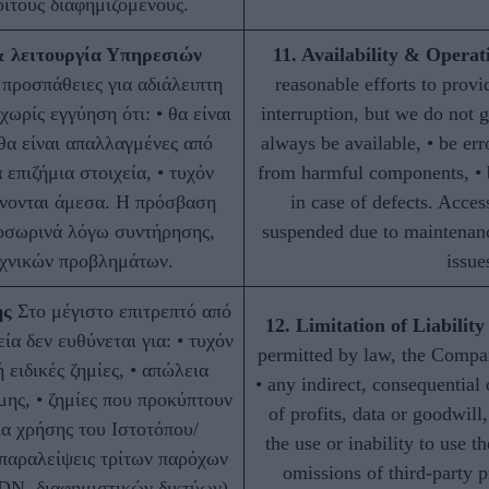
ίτους διαφημιζόμενους.
& λειτουργία Υπηρεσιών
11. Availability & Operat
προσπάθειες για αδιάλειπτη
reasonable efforts to provi
ωρίς εγγύηση ότι: • θα είναι
interruption, but we do not g
 θα είναι απαλλαγμένες από
always be available, • be erro
επιζήμια στοιχεία, • τυχόν
from harmful components, • 
νονται άμεσα. Η πρόσβαση
in case of defects. Acce
ροσωρινά λόγω συντήρησης,
suspended due to maintenanc
εχνικών προβλημάτων.
issue
ης
Στο μέγιστο επιτρεπτό από
12. Limitation of Liability
ία δεν ευθύνεται για: • τυχόν
permitted by law, the Company
 ειδικές ζημίες, • απώλεια
• any indirect, consequential 
ης, • ζημίες που προκύπτουν
of profits, data or goodwill
α χρήσης του Ιστοτόπου/
the use or inability to use t
 παραλείψεις τρίτων παρόχων
omissions of third-party p
CDN, διαφημιστικών δικτύων).