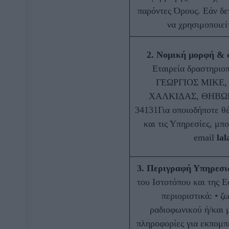
παρόντες Όρους. Εάν δε
να χρησιμοποιείτ
2. Νομική μορφή & σ
Εταιρεία δραστηρι
ΓΕΩΡΓΙΟΣ ΜΙΚΕ,
ΧΑΛΚΙΔΑΣ, ΘΗΒΩ
34131Για οποιοδήποτε θέ
και τις Υπηρεσίες, μπο
email
lal
3. Περιγραφή Υπηρεσι
του Ιστοτόπου και της Ε
περιοριστικά: • ζ
ραδιοφωνικού ή/και 
πληροφορίες για εκπομπέ