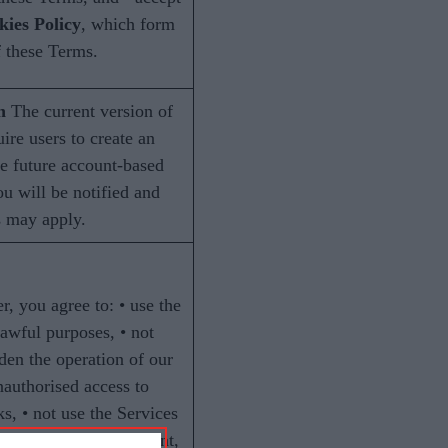
kies Policy
, which form
f these Terms.
n
The current version of
ire users to create an
the future account-based
ou will be notified and
s may apply.
r, you agree to: • use the
lawful purposes, • not
den the operation of our
nauthorised access to
s, • not use the Services
or other harmful content,