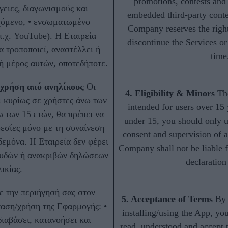
promotions, contests and 
γειες, διαγωνισμούς και
embedded third-party conte
χόμενο, • ενσωματωμένο
Company reserves the right
π.χ. YouTube). Η Εταιρεία
discontinue the Services or
α τροποποιεί, αναστέλλει ή
time
 ή μέρος αυτών, οποτεδήποτε.
 χρήση από ανηλίκους
Οι
4. Eligibility & Minors
The
 κυρίως σε χρήστες άνω των
intended for users over 15 
ω των 15 ετών, θα πρέπει να
under 15, you should only u
ρεσίες μόνο με τη συναίνεση
consent and supervision of a
δεμόνα. Η Εταιρεία δεν φέρει
Company shall not be liable f
ευδών ή ανακριβών δηλώσεων
declaration
λικίας.
 την περιήγησή σας στον
5. Acceptance of Terms
By 
ταση/χρήση της Εφαρμογής: •
installing/using the App, you
διαβάσει, κατανοήσει και
read, understood and accept 