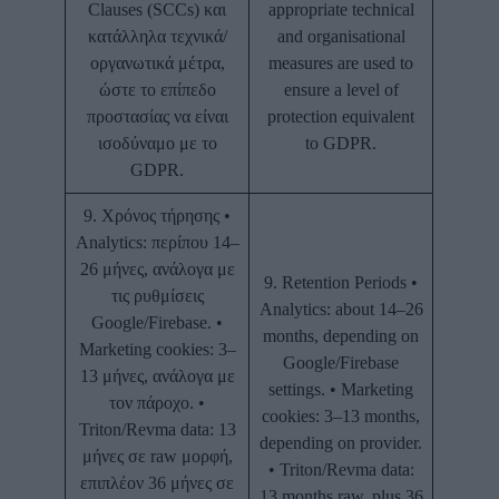
Clauses (SCCs) και
appropriate technical
κατάλληλα τεχνικά/
and organisational
οργανωτικά μέτρα,
measures are used to
ώστε το επίπεδο
ensure a level of
προστασίας να είναι
protection equivalent
ισοδύναμο με το
to GDPR.
GDPR.
9. Χρόνος τήρησης •
Analytics: περίπου 14–
26 μήνες, ανάλογα με
9. Retention Periods •
τις ρυθμίσεις
Analytics: about 14–26
Google/Firebase. •
months, depending on
Marketing cookies: 3–
Google/Firebase
13 μήνες, ανάλογα με
settings. • Marketing
τον πάροχο. •
cookies: 3–13 months,
Triton/Revma data: 13
depending on provider.
μήνες σε raw μορφή,
• Triton/Revma data:
επιπλέον 36 μήνες σε
13 months raw, plus 36