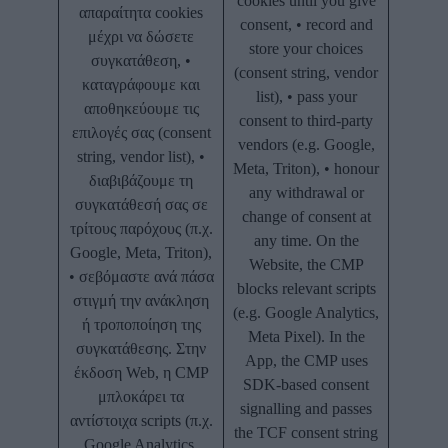
cookies until you give
απαραίτητα cookies
consent, • record and
μέχρι να δώσετε
store your choices
συγκατάθεση, •
(consent string, vendor
καταγράφουμε και
list), • pass your
αποθηκεύουμε τις
consent to third-party
επιλογές σας (consent
vendors (e.g. Google,
string, vendor list), •
Meta, Triton), • honour
διαβιβάζουμε τη
any withdrawal or
συγκατάθεσή σας σε
change of consent at
τρίτους παρόχους (π.χ.
any time. On the
Google, Meta, Triton),
Website, the CMP
• σεβόμαστε ανά πάσα
blocks relevant scripts
στιγμή την ανάκληση
(e.g. Google Analytics,
ή τροποποίηση της
Meta Pixel). In the
συγκατάθεσης. Στην
App, the CMP uses
έκδοση Web, η CMP
SDK-based consent
μπλοκάρει τα
signalling and passes
αντίστοιχα scripts (π.χ.
the TCF consent string
Google Analytics,