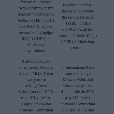
έννομο συμφέρον /
legitimate interest /
αναγκαιότητα για την
necessity to provide
παροχή της υπηρεσίας
the service (Articles
(άρθρα 6(1)(b), 6(1)(f)
6(1)(b), 6(1)(f)
GDPR). • Analytics:
GDPR). • Analytics:
συγκατάθεση (άρθρο
consent (Article 6(1)(a)
6(1)(a) GDPR). •
GDPR). • Marketing:
Marketing:
consent.
συγκατάθεση.
8. Διαβιβάσεις σε
τρίτες χώρες Google,
8. International Data
Meta, InMobi, Triton
Transfers Google,
ενδέχεται να
Meta, InMobi, and
επεξεργάζονται
Triton may process
δεδομένα εκτός ΕΟΧ
data outside the EEA
(π.χ. ΗΠΑ, Ινδία).
(e.g. US, India).
Χρησιμοποιούνται
Standard Contractual
Standard Contractual
Clauses (SCCs) and