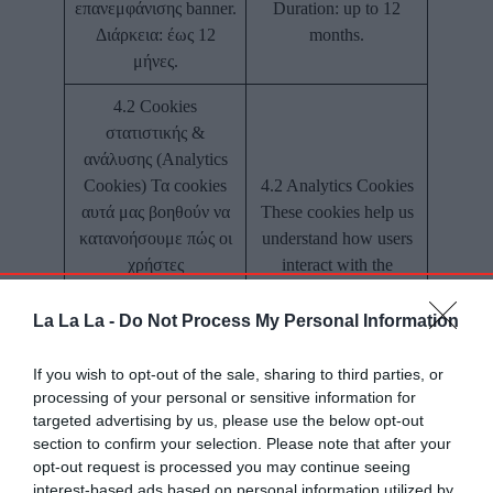
επανεμφάνισης banner.
Duration: up to 12
Διάρκεια: έως 12
months.
μήνες.
4.2 Cookies
στατιστικής &
ανάλυσης (Analytics
Cookies) Τα cookies
4.2 Analytics Cookies
αυτά μας βοηθούν να
These cookies help us
κατανοήσουμε πώς οι
understand how users
χρήστες
interact with the
αλληλεπιδρούν με τον
Website and the App,
Ιστότοπο και την
so that we can improve
La La La -
Do Not Process My Personal Information
Εφαρμογή, ώστε να
content and
βελτιώνουμε
functionality. They are
If you wish to opt-out of the sale, sharing to third parties, or
περιεχόμενο και
activated only if you
processing of your personal or sensitive information for
targeted advertising by us, please use the below opt-out
λειτουργικότητα.
select “Allow
section to confirm your selection. Please note that after your
Ενεργοποιούνται μόνο
analytics” in the CMP.
opt-out request is processed you may continue seeing
εφόσον επιλέξετε
interest-based ads based on personal information utilized by