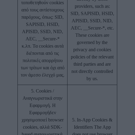
τοποθετηθούν cookies
providers, such as:
από τους αντίστοιχους
SID, SAPISID, HSID,
παρόχους, όπως: SID,
APISID, SSID, NID,
SAPISID, HSID,
AEC, __Secure-*, etc.
APISID, SSID, NID,
These cookies are
AEC, __Secure-*
governed by the
κ.λπ. Τα cookies αυτά
privacy and cookies
διέπονται από τις
policies of the relevant
πολιτικές απορρήτου
third parties and are
των τρίτων και όχι από
not directly controlled
τον άμεσο έλεγχό μας.
by us.
5. Cookies /
Αναγνωριστικά στην
Εφαρμογή. Η
Εφαρμογήδεν
χρησιμοποιεί browser
5. In-App Cookies &
cookies, αλλά SDK-
Identifiers The App
based αναγνωριστικά,
does not use browser