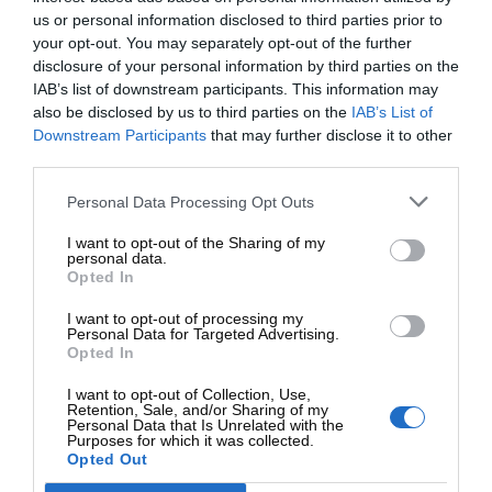
“Allow analytics” στο
us or personal information disclosed to third parties prior to
CMP.
your opt-out. You may separately opt-out of the further
disclosure of your personal information by third parties on the
Πίνακας – Analytics
IAB’s list of downstream participants. This information may
Table – Analytics
cookies _ga –
also be disclosed by us to third parties on the
IAB’s List of
Cookies _ga –
Provider: Google
Downstream Participants
that may further disclose it to other
Provider: Google
third parties.
Analytics. Σκοπός:
Analytics. Purpose:
Διαχωρισμός
Distinguishes unique
Personal Data Processing Opt Outs
μοναδικών χρηστών,
users and measures
μέτρηση
I want to opt-out of the Sharing of my
visits. Duration: 2
personal data.
επισκεψιμότητας.
Opted In
years. _ga_* –
Διάρκεια: 2 έτη. _ga_*
Provider: Google
– Provider: Google
I want to opt-out of processing my
Analytics. Purpose:
Personal Data for Targeted Advertising.
Analytics. Σκοπός:
Opted In
Event-level analytics
Event-level analytics &
and session
I want to opt-out of Collection, Use,
session information.
information. Duration:
Retention, Sale, and/or Sharing of my
Διάρκεια: 2 έτη.
Personal Data that Is Unrelated with the
2 years. pys_first_visit
Purposes for which it was collected.
pys_first_visit –
Opted Out
– Provider:
Provider:
PixelYourSite.