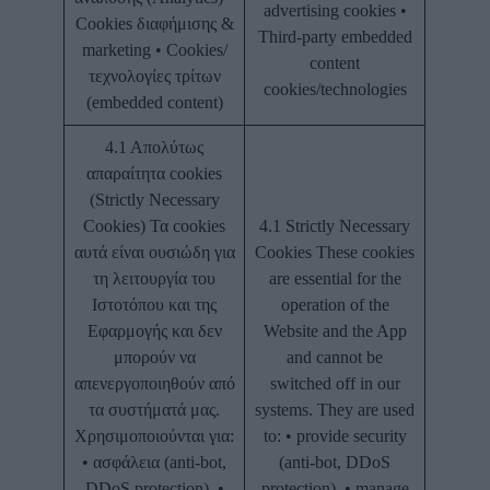
advertising cookies •
Cookies διαφήμισης &
Third-party embedded
marketing • Cookies/
content
τεχνολογίες τρίτων
cookies/technologies
(embedded content)
4.1 Απολύτως
απαραίτητα cookies
(Strictly Necessary
Cookies) Τα cookies
4.1 Strictly Necessary
αυτά είναι ουσιώδη για
Cookies These cookies
τη λειτουργία του
are essential for the
Ιστοτόπου και της
operation of the
Εφαρμογής και δεν
Website and the App
μπορούν να
and cannot be
απενεργοποιηθούν από
switched off in our
τα συστήματά μας.
systems. They are used
Χρησιμοποιούνται για:
to: • provide security
• ασφάλεια (anti-bot,
(anti-bot, DDoS
DDoS protection), •
protection), • manage