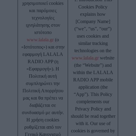
χρησιμοποιεί cookies
Cookies Policy
και παρόμοιες
explains how
τεχνολογίες
[Company Name]
ιχνηλάτησης στον
(“we”, “us”, “our”)
ιστότοπο
uses cookies and
www.lalala.gr
(ο
similar tracking
«Ιστότοπος») και στην
technologies on the
εφαρμογή LALALA
www.lalala.gr
website
RADIO APP (η
(the “Website”) and
«Εφαρμογή»). Η
within the LALALA
Πολιτική αυτή
RADIO APP mobile
συμπληρώνει την
application (the
Πολιτική Απορρήτου
“App”). This Policy
μας και θα πρέπει να
complements our
διαβάζεται σε
Privacy Policy and
συνδυασμό με αυτήν.
should be read together
Η χρήση cookies
with it. Our use of
ρυθμίζεται από τον
cookies is governed by
Γενικό Κανονισμό