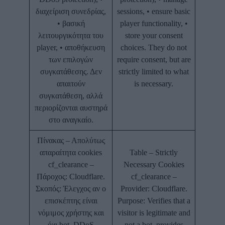
διαχείριση συνεδρίας,
sessions, • ensure basic
• βασική
player functionality, •
λειτουργικότητα του
store your consent
player, • αποθήκευση
choices. They do not
των επιλογών
require consent, but are
συγκατάθεσης. Δεν
strictly limited to what
απαιτούν
is necessary.
συγκατάθεση, αλλά
περιορίζονται αυστηρά
στο αναγκαίο.
Πίνακας – Απολύτως
απαραίτητα cookies
Table – Strictly
cf_clearance –
Necessary Cookies
Πάροχος: Cloudflare.
cf_clearance –
Σκοπός: Έλεγχος αν ο
Provider: Cloudflare.
επισκέπτης είναι
Purpose: Verifies that a
νόμιμος χρήστης και
visitor is legitimate and
όχι bot, DDoS
not a bot, provides