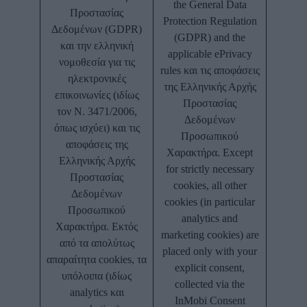
the General Data
Προστασίας
Protection Regulation
Δεδομένων (GDPR)
(GDPR) and the
και την ελληνική
applicable ePrivacy
νομοθεσία για τις
rules και τις αποφάσεις
ηλεκτρονικές
της Ελληνικής Αρχής
επικοινωνίες (ιδίως
Προστασίας
τον Ν. 3471/2006,
Δεδομένων
όπως ισχύει) και τις
Προσωπικού
αποφάσεις της
Χαρακτήρα. Except
Ελληνικής Αρχής
for strictly necessary
Προστασίας
cookies, all other
Δεδομένων
cookies (in particular
Προσωπικού
analytics and
Χαρακτήρα. Εκτός
marketing cookies) are
από τα απολύτως
placed only with your
απαραίτητα cookies, τα
explicit consent,
υπόλοιπα (ιδίως
collected via the
analytics και
InMobi Consent