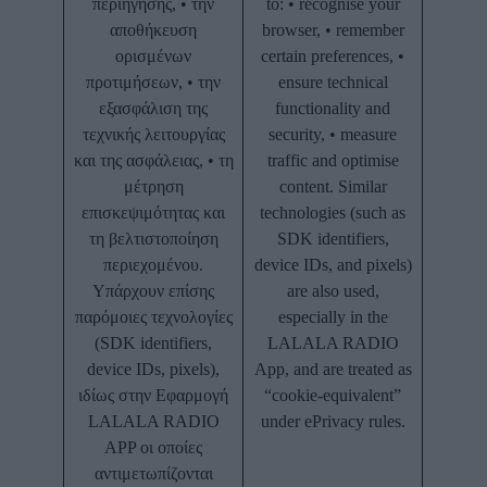
περιήγησης, • την
to: • recognise your
αποθήκευση
browser, • remember
ορισμένων
certain preferences, •
προτιμήσεων, • την
ensure technical
εξασφάλιση της
functionality and
τεχνικής λειτουργίας
security, • measure
και της ασφάλειας, • τη
traffic and optimise
μέτρηση
content. Similar
επισκεψιμότητας και
technologies (such as
τη βελτιστοποίηση
SDK identifiers,
περιεχομένου.
device IDs, and pixels)
Υπάρχουν επίσης
are also used,
παρόμοιες τεχνολογίες
especially in the
(SDK identifiers,
LALALA RADIO
device IDs, pixels),
App, and are treated as
ιδίως στην Εφαρμογή
“cookie-equivalent”
LALALA RADIO
under ePrivacy rules.
APP οι οποίες
αντιμετωπίζονται